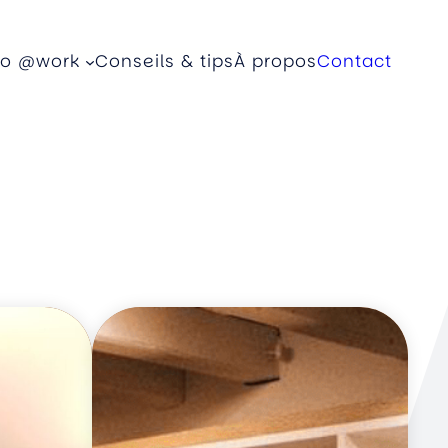
eo @work
Conseils & tips
À propos
Contact