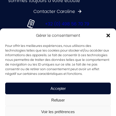
sommes toujours à votre écoute
Contacter Caroline
+32 (0) 498 56 70 79
Gérer le consentement
info@kaleo.be
Pour offrir les meilleures expériences, nous utilisons des
technologies telles que les cookies pour stocker et/ou accéder aux
informations des appareils. Le fait de consentir à ces technologies
Rue Henri Dunant 28, 7000
nous permettra de traiter des données telles que le comportement
Mons
de navigation ou les ID uniques sur ce site. Le fait de ne pas
consentir ou de retirer son consentement peut avoir un effet
négatif sur certaines caractéristiques et fonctions.
Facebook
Instagram
LinkedIn
YouTube
Accepter
Mentions légales
Confidentialité
Refuser
Demander mon audit en
Voir les préférences