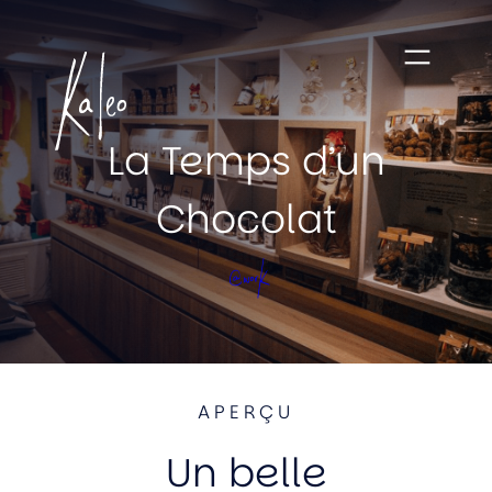
La Temps d’un
Chocolat
@work
APERÇU
Un belle