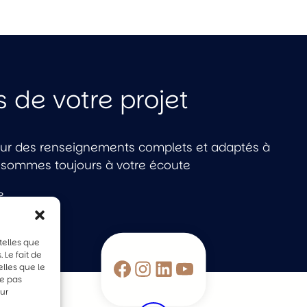
 de votre projet
ur des renseignements complets et adaptés à
 sommes toujours à votre écoute
e
telles que
 Le fait de
Facebook
Instagram
LinkedIn
YouTube
lles que le
ne pas
sur