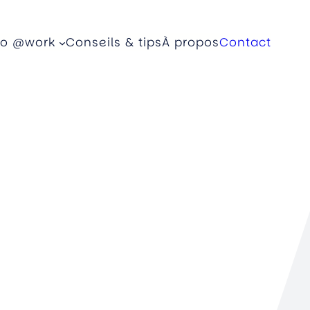
eo @work
Conseils & tips
À propos
Contact