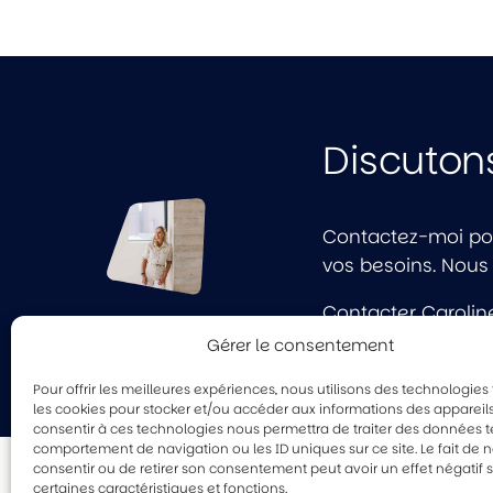
Discutons
Contactez-moi po
vos besoins. Nous
Contacter Carolin
Gérer le consentement
Pour offrir les meilleures expériences, nous utilisons des technologies 
les cookies pour stocker et/ou accéder aux informations des appareils.
consentir à ces technologies nous permettra de traiter des données te
comportement de navigation ou les ID uniques sur ce site. Le fait de 
consentir ou de retirer son consentement peut avoir un effet négatif 
certaines caractéristiques et fonctions.